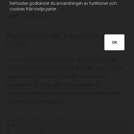
hemsidan godkänner du användningen av funktioner och
cookies från tredje parter.
E-post
info@skarab.se
Reparationer och byggnation av
OK
proffs
Oavsett vilken typ av bygguppdrag ni behöver hjälp
med, kan ni vända er till oss på SKARAB i Skara. Vi har
lång erfarenhet och stor kunskap när det gäller
byggarbeten. Vi är mycket professionella och
serviceinriktade och utför allt från enkla reparationer
till större totalentreprenad.