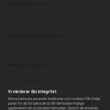
Peter Tapper,
Projektchef
Tel:
070-693 37 92
peter@skarab.se
Thomas Alexandersson,
Arbetsledare
Tel:
070-693 03 76
thomas.alexandersson@gbjbygg.se
Tobias Lind
, Arbetschef
Tel:
072-500 14 49
tobias.lind@gbjbygg.se
Vi värderar din integritet
Andreas Gustafsson
, Platschef
Denna hemsida använder funktioner och cookies från tredje
Tel: 0706–93 04 92
parter för att försäkra att du får den bästa möjliga
upplevelsen när du besöker hemsidan. Genom att använda
andreas.gustafsson@gbjbygg.se